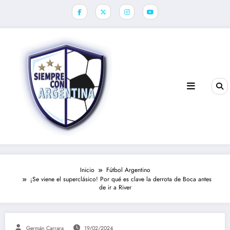
Saltar
al
contenido
Inicio
Fútbol Argentino
¡Se viene el superclásico! Por qué es clave la derrota de Boca antes
de ir a River
Germán Carrara
19/02/2024