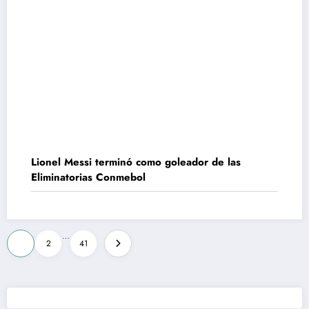
Lionel Messi terminó como goleador de las
Eliminatorias Conmebol
Paginación
…
1
2
41
de
entradas