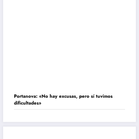
Portanova: «No hay excusas, pero sí tuvimos
dificultades»