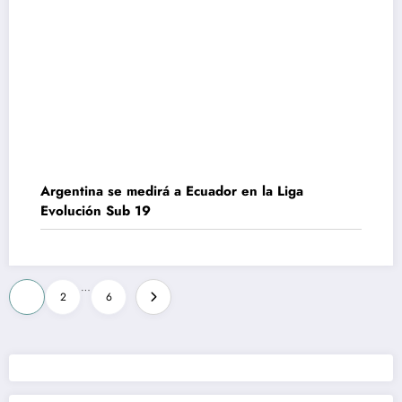
Argentina se medirá a Ecuador en la Liga
Evolución Sub 19
Paginación
…
1
2
6
de
entradas