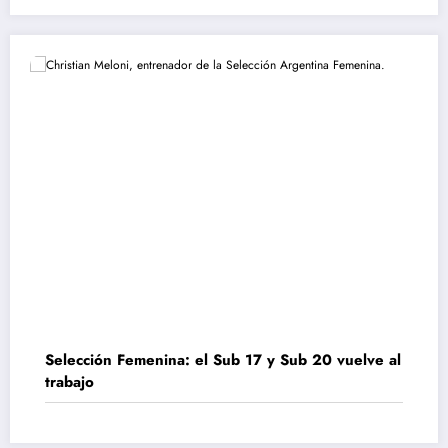
Selección Femenina: el Sub 17 y Sub 20 vuelve al
trabajo