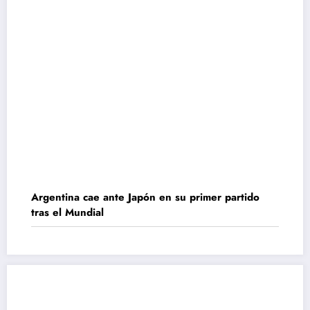
Argentina cae ante Japón en su primer partido
tras el Mundial