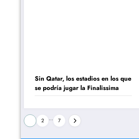
Sin Qatar, los estadios en los que
se podría jugar la Finalissima
Paginación
…
1
2
7
de