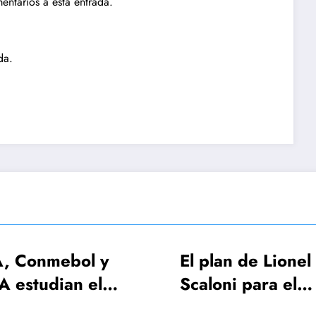
entarios a esta entrada.
da.
El plan de Lionel
FIFA
Scaloni para el
será 
anuncio de la lista de
aper