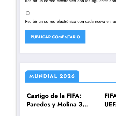
Recibir un correo electrónico con los siguientes com
Recibir un correo electrónico con cada nueva entra
MUNDIAL 2026
go de la FIFA:
FIFA, Conmebol y
es y Molina 3
UEFA estudian el
s, Gavi una
Mundial 2030 con