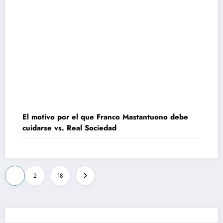
El motivo por el que Franco Mastantuono debe
cuidarse vs. Real Sociedad
Paginación
…
1
2
18
de
entradas