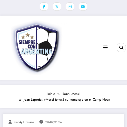
Saltar
al
contenido
Inicio
Lionel Messi
Joan Laporta: »Messi tendrá su homenaje en el Camp Nou»
Sandy Lizarazo
23/02/2026