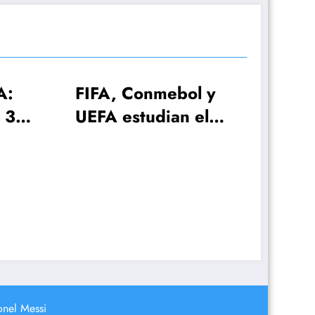
Conmebol y
tudian el
l 2030 con
ecciones!
El plan de Lionel
Scaloni para el
anuncio de la lista d
26 jugadores
onel Messi