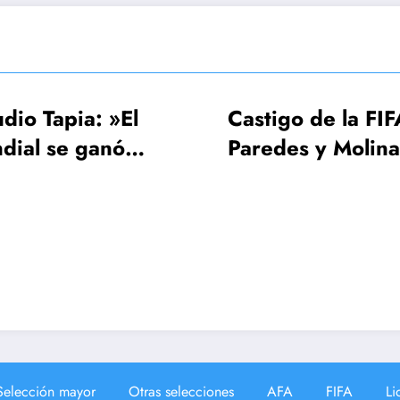
Castigo de la FIFA:
FIFA, 
Paredes y Molina 3
UEFA es
fechas, Gavi una
Mundia
sola
¡64 sel
Selección mayor
Otras selecciones
AFA
FIFA
Li