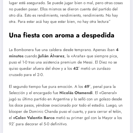
lugar está asegurado. Se puede jugar bien o mal, pero otras cosas
no pueden pasar. Ellos mismos se dieron cuenta del partido del
otro día. Esto es rendimiento, rendimiento, rendimiento. No hay
otra. Para estar acá hay que estar bien, no hay otra lectura”
Una fiesta con aroma a despedida
La Bombonera fue una caldera desde temprano. Apenas iban
4
minutos
cuando
Julián Álvarez
, la «Araña» que siempre pica,
puso el 1-0 tras una asistencia premium de Messi. El Diez no se
quiso quedar afuera del show y a los
42′
metió un zurdazo
cruzado para el 2-0.
El segundo tiempo fue pura emoción. A los
49′
, penal para la
Selección y el encargado fue
Nicolás Otamendi
.
El «General»
jugó su último partido en Argentina y lo selló con un golazo desde
los doce pasos, yéndose ovacionado por todo el estadio.
Luego, un
blooper de Dominic Chanda puso el cuarto, y para cerrar el telón,
el
«Colo» Valentín Barco
metió su primer gol con la Mayor a los
92′ para decorar el 5-0 definitivo.