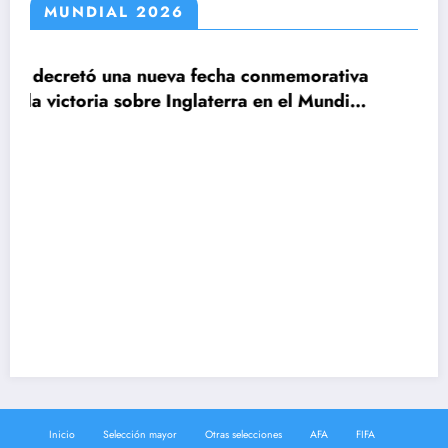
MUNDIAL 2026
a fecha conmemorativa
Inglaterra en el Mundial
Claudio Tapia: »El Mun
le ganamos a Inglaterr
Inicio
Selección mayor
Otras selecciones
AFA
FIFA