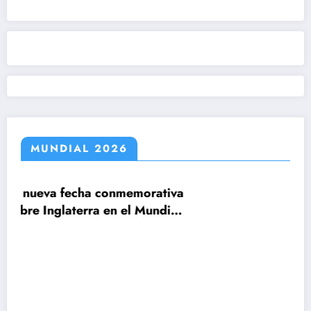
MUNDIAL 2026
emorativa
Claudio Tapia: »El Mundial se ganó 
el Mundial
le ganamos a Inglaterra»