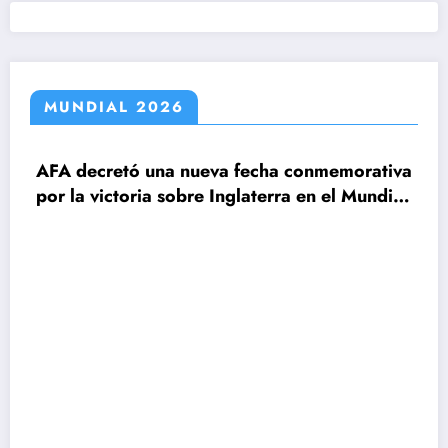
MUNDIAL 2026
AFA decretó una nueva fecha conmemorativa
por la victoria sobre Inglaterra en el Mundial
2026
C
le