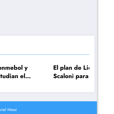
y
El plan de Lionel
FIF
l
Scaloni para el
ser
on
anuncio de la lista de
ape
26 jugadores
de
onel Messi