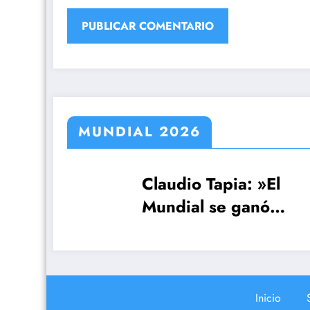
MUNDIAL 2026
Claudio Tapia: »El
Cas
Mundial se ganó
Par
or
cuando le ganamos a
fec
Inglaterra»
sol
Inicio