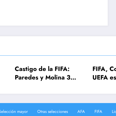
tigo de la FIFA:
FIFA, Conmebol 
edes y Molina 3
UEFA estudian e
has, Gavi una
Mundial 2030 c
a
¡64 selecciones!
Selección mayor
Otras selecciones
AFA
FIFA
Li