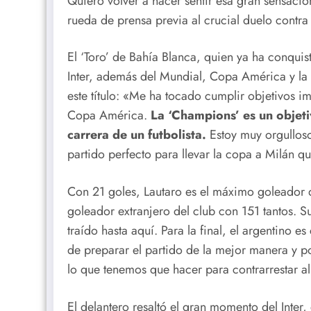
Quiero volver a hacer sentir esa gran sensación
rueda de prensa previa al crucial duelo contra
El ‘Toro’ de Bahía Blanca, quien ya ha conquist
Inter, además del Mundial, Copa América y la 
este título: «Me ha tocado cumplir objetivos i
Copa América.
La ‘Champions’ es un objeti
carrera de un futbolista.
Estoy muy orgulloso 
partido perfecto para llevar la copa a Milán qu
Con 21 goles, Lautaro es el máximo goleador d
goleador extranjero del club con 151 tantos. S
traído hasta aquí. Para la final, el argentino e
de preparar el partido de la mejor manera y 
lo que tenemos que hacer para contrarrestar a
El delantero resaltó el gran momento del Inter