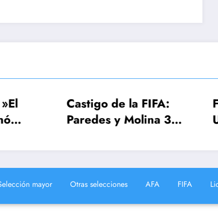
astigo de la FIFA:
FIFA, Conmebo
aredes y Molina 3
UEFA estudian
echas, Gavi una
Mundial 2030
ola
¡64 seleccione
Selección mayor
Otras selecciones
AFA
FIFA
Li