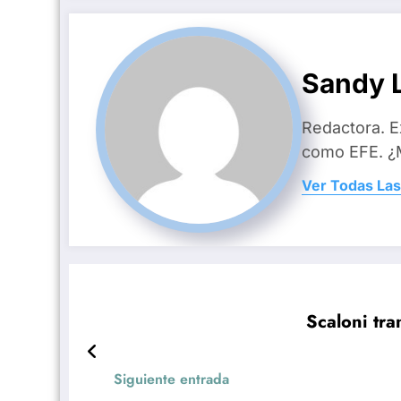
Sandy L
Redactora. E
como EFE. ¿M
Ver Todas Las
Scaloni tra
Siguiente entrada