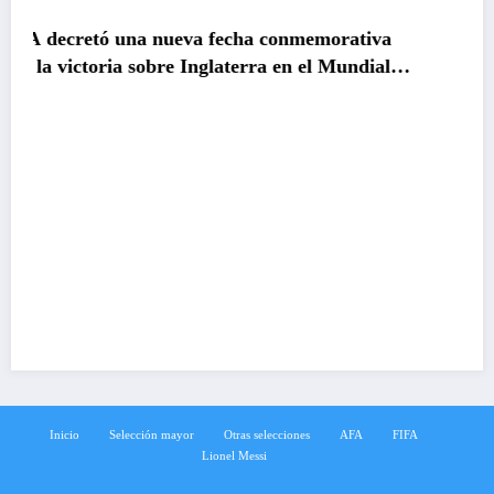
eva fecha conmemorativa
 Inglaterra en el Mundial
Claudio Tapia: »El Mu
ganamos a Inglaterra
Inicio
Selección mayor
Otras selecciones
AFA
FIFA
Lionel Messi