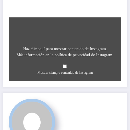
Mostrar
contenido
de
Instagram
Haz clic aquí para mostrar contenido de Instagram.
Más información en la
política de privacidad de Instagram
.
Mostrar siempre contenido de Instagram