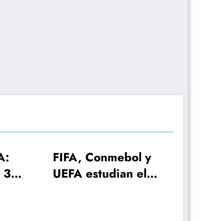
ebol y
ian el
030 con
iones!