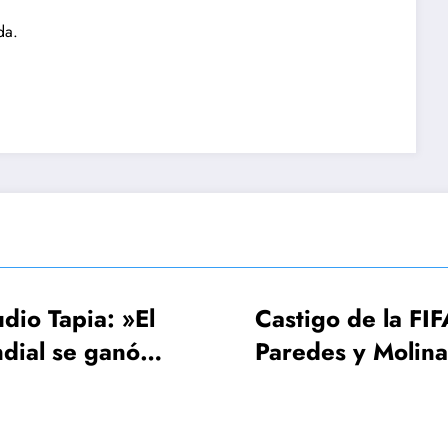
da.
Castigo de la FIFA:
FIFA, Conm
Paredes y Molina 3
UEFA estud
fechas, Gavi una
Mundial 2
sola
¡64 selecc