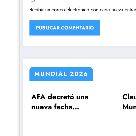
Recibir un correo electrónico con cada nueva entra
MUNDIAL 2026
ó una
Claudio Tapia: »El
a
Mundial se ganó
iva por
cuando le ganamos a
sobre
Inglaterra»