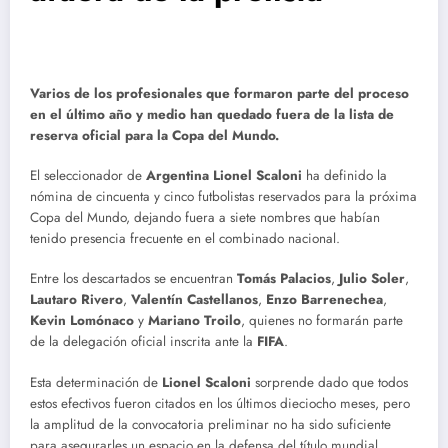
Varios de los profesionales que formaron parte del proceso
en el último año y medio han quedado fuera de la lista de
reserva oficial para la Copa del Mundo.
El seleccionador de
Argentina Lionel Scaloni
ha definido la
nómina de cincuenta y cinco futbolistas reservados para la próxima
Copa del Mundo, dejando fuera a siete nombres que habían
tenido presencia frecuente en el combinado nacional.
Entre los descartados se encuentran
Tomás Palacios
,
Julio Soler
,
Lautaro Rivero
,
Valentín Castellanos
,
Enzo Barrenechea
,
Kevin Lomónaco
y
Mariano Troilo
, quienes no formarán parte
de la delegación oficial inscrita ante la
FIFA
.
Esta determinación de
Lionel Scaloni
sorprende dado que todos
estos efectivos fueron citados en los últimos dieciocho meses, pero
la amplitud de la convocatoria preliminar no ha sido suficiente
para asegurarles un espacio en la defensa del título mundial.