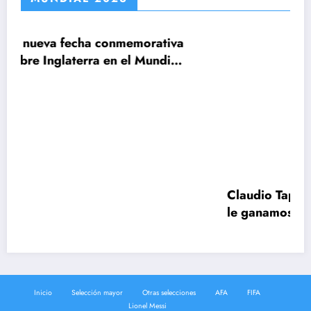
nmemorativa
Claudio Tapia: »El Mundial se gan
 el Mundial
le ganamos a Inglaterra»
Inicio
Selección mayor
Otras selecciones
AFA
FIFA
Lionel Messi