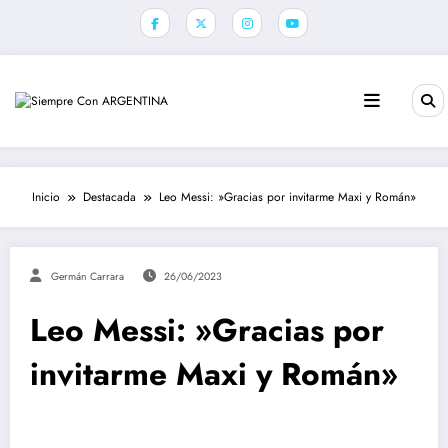
Saltar
al
contenido
Inicio
Destacada
Leo Messi: »Gracias por invitarme Maxi y Román»
Germán Carrara
26/06/2023
Leo Messi: »Gracias por
invitarme Maxi y Román»