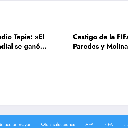
»El
Castigo de la FIFA:
F
nó
Paredes y Molina 3
U
amos a
fechas, Gavi una
M
sola
¡
Selección mayor
Otras selecciones
AFA
FIFA
Li