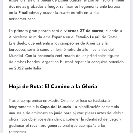
exigencia.
Bajo la batuta de Lionel Scaloni, el plantel nacional tiene
dos metas grabadas a fuego: ratificar su hegemonía ante Europa
en la
Finalissima
y buscar la cuarta estrella en la cita
norteamericana.
La primera gran parada será el
viernes 27 de marzo
, cuando la
Albiceleste se mida ante
España
en el
Estadio Lusail
de Qatar.
Este duelo, que enfrenta a los campeones de América y la
Eurocopa, servirá como un termómetro de alto nivel antes del
Mundial.
Con la presencia confirmada de las principales figuras
de ambos bandos, Argentina buscará repetir la conquista obtenida
en 2022 ante Italia.
Hoja de Ruta: El Camino a la Gloria
Tras el compromiso en Medio Oriente, el foco se trasladará
íntegramente a la
Copa del Mundo
. La planificación contempla
una serie de amistosos en junio para ajustar piezas antes del debut
oficial. Los objetivos están claros: sostener la identidad de juego y
gestionar el recambio generacional que acompaña a los
referentes.