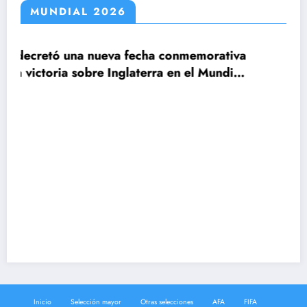
MUNDIAL 2026
cha conmemorativa
terra en el Mundial
Claudio Tapia: »El Mundial
le ganamos a Inglaterra»
Inicio
Selección mayor
Otras selecciones
AFA
FIFA