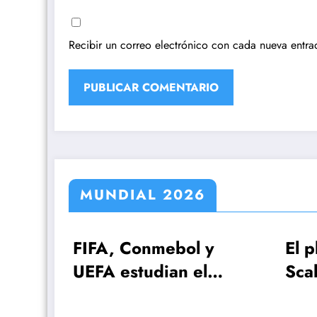
Recibir un correo electrónico con cada nueva entra
MUNDIAL 2026
, Conmebol y
El plan de Lionel
 estudian el
Scaloni para el
ial 2030 con
anuncio de la list