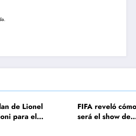
da.
FIFA reveló cómo
AFA 
será el show de
FIFA
a de
apertura de la Copa
Ota