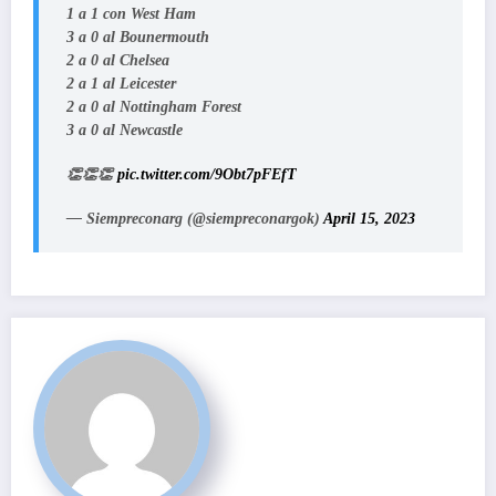
1 a 1 con West Ham
3 a 0 al Bounermouth
2 a 0 al Chelsea
2 a 1 al Leicester
2 a 0 al Nottingham Forest
3 a 0 al Newcastle
👏👏👏
pic.twitter.com/9Obt7pFEfT
— Siempreconarg (@siempreconargok)
April 15, 2023