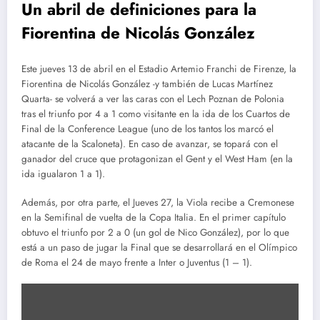
Un abril de definiciones para la
Fiorentina de Nicolás González
Este jueves 13 de abril en el Estadio Artemio Franchi de Firenze, la
Fiorentina de Nicolás González -y también de Lucas Martínez
Quarta- se volverá a ver las caras con el Lech Poznan de Polonia
tras el triunfo por 4 a 1 como visitante en la ida de los Cuartos de
Final de la Conference League (uno de los tantos los marcó el
atacante de la Scaloneta). En caso de avanzar, se topará con el
ganador del cruce que protagonizan el Gent y el West Ham (en la
ida igualaron 1 a 1).
Además, por otra parte, el Jueves 27, la Viola recibe a Cremonese
en la Semifinal de vuelta de la Copa Italia. En el primer capítulo
obtuvo el triunfo por 2 a 0 (un gol de Nico González), por lo que
está a un paso de jugar la Final que se desarrollará en el Olímpico
de Roma el 24 de mayo frente a Inter o Juventus (1 – 1).
Mostrar
contenido
de
Google
Maps