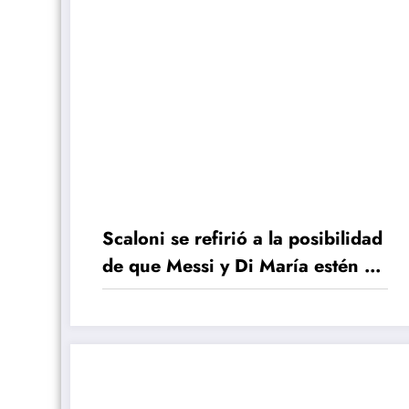
Scaloni se refirió a la posibilidad
de que Messi y Di María estén en
los JJ.OO. de París 2024