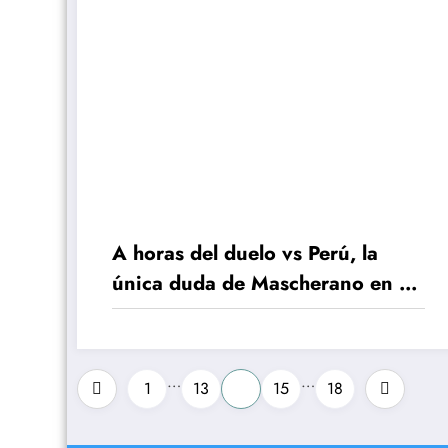
A horas del duelo vs Perú, la
única duda de Mascherano en el
equipo titular
Paginación
…
…
1
13
14
15
18
de