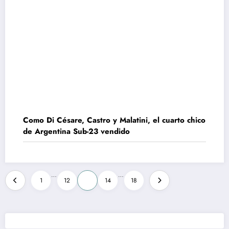
Como Di Césare, Castro y Malatini, el cuarto chico
de Argentina Sub-23 vendido
Paginación
…
…
1
12
13
14
18
de
entradas