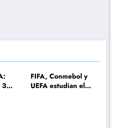
FA, Conmebol y
A estudian el
ndial 2030 con
 selecciones!
El plan de Lione
Scaloni para el