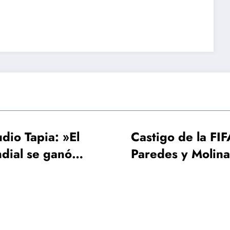
El
Castigo de la FIFA:
FI
Paredes y Molina 3
UEF
os a
fechas, Gavi una
Mu
sola
¡64