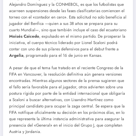
Alejandro Domínguez y la CONMEBOL, es que los futbolistas que
acarreen suspensiones desde las fases clasificatorias comiencen el
torneo con el «contador en cero».
Esta solicitud no solo beneficia al
jugador del Benfica —quien a sus 38 años se prepara para su
cuarto Mundial—, sino que también incluye el caso del ecuatoriano
Moisés Caicedo
, expulsado en el mismo partido.
De prosperar la
iniciativa, el cuerpo técnico liderado por Lionel Scaloni podrá
contar con uno de sus pilares defensivos para el debut frente a
Argelia
, programado para el 16 de junio en Kansas.
A pesar de que el tema fue tratado en el reciente Congreso de la
FIFA en Vancouver, la resolución definitiva aún genera versiones
encontradas.
Mientras algunos sectores de la prensa sugieren que
el fallo sería favorable para el jugador, otros advierten sobre una
postura rígida por parte de la entidad internacional que obligaría
a Scaloni a buscar alternativas, con Lisandro Martínez como
principal candidato para ocupar la zaga central.
Se espera que la
FIFA notifique oficialmente su decisión en los próximos días, en lo
que representa la última instancia administrativa para asegurar la
presencia del «General» en el inicio del Grupo J, que completan
Austria y Jordania.