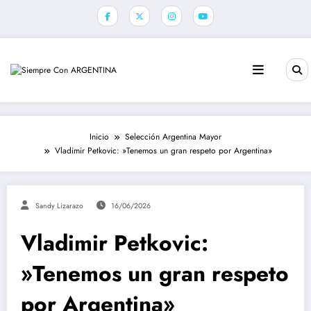
Saltar
al
contenido
Inicio
Selección Argentina Mayor
Vladimir Petkovic: »Tenemos un gran respeto por Argentina»
Sandy Lizarazo
16/06/2026
Vladimir Petkovic:
»Tenemos un gran respeto
por Argentina»