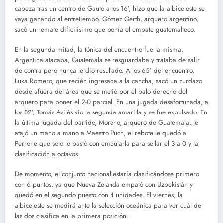
cabeza tras un centro de Gauto a los 16’, hizo que la albiceleste se
vaya ganando al entretiempo. Gómez Gerth, arquero argentino,
sacó un remate dificilísimo que ponía el empate guatemalteco.
En la segunda mitad, la tónica del encuentro fue la misma,
Argentina atacaba, Guatemala se resguardaba y trataba de salir
de contra pero nunca le dio resultado. A los 65’ del encuentro,
Luka Romero, que recién ingresaba a la cancha, sacó un zurdazo
desde afuera del área que se metió por el palo derecho del
arquero para poner el 2-0 parcial. En una jugada desafortunada, a
los 82’, Tomás Avilés vio la segunda amarilla y se fue expulsado. En
la última jugada del partido, Moreno, arquero de Guatemala, le
atajó un mano a mano a Maestro Puch, el rebote le quedó a
Perrone que solo le bastó con empujarla para sellar el 3 a 0 y la
clasificación a octavos.
De momento, el conjunto nacional estaría clasificándose primero
con 6 puntos, ya que Nueva Zelanda empató con Uzbekistán y
quedó en el segundo puesto con 4 unidades. El viernes, la
albiceleste se medirá ante la selección oceánica para ver cuál de
las dos clasifica en la primera posición.