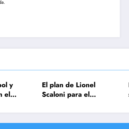
da.
El plan de Lionel
FIFA reveló
Scaloni para el
será el show
anuncio de la lista de
apertura de 
26 jugadores
del Mundo