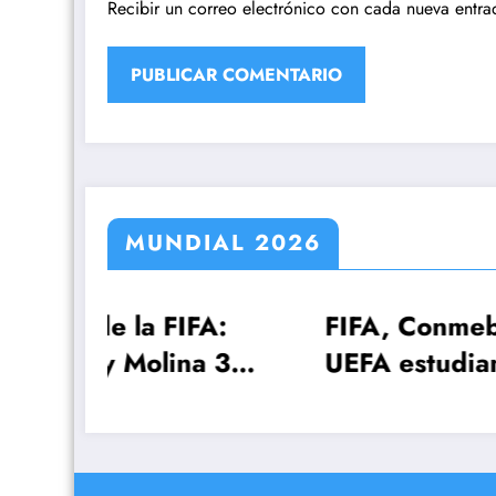
Recibir un correo electrónico con cada nueva entra
MUNDIAL 2026
 FIFA:
FIFA, Conmebol y
lina 3
UEFA estudian el
 una
Mundial 2030 con
¡64 selecciones!