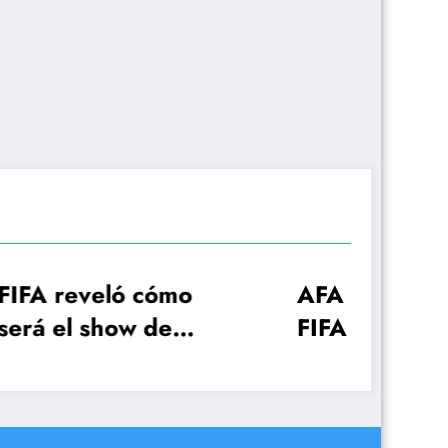
 cómo
AFA hizo el pedido a
 de
FIFA para que
la Copa
Otamendi pueda
jugar la primera
fecha del Mundial