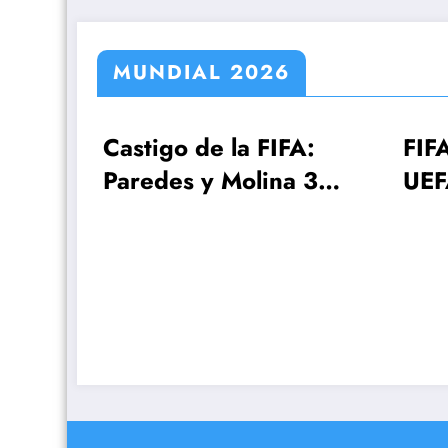
MUNDIAL 2026
tigo de la FIFA:
FIFA, Conmebol 
edes y Molina 3
UEFA estudian e
has, Gavi una
Mundial 2030 c
a
¡64 selecciones!