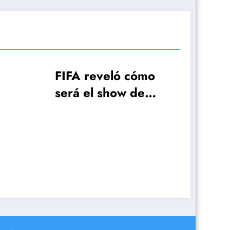
FA reveló cómo
á el show de
rtura de la Copa
l Mundo
AFA hizo el ped
FIFA para que
Otamendi pued
jugar la primera
fecha del Mundi