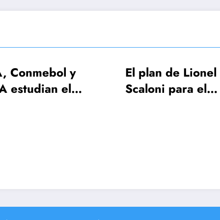
y
El plan de Lionel
FI
l
Scaloni para el
ser
on
anuncio de la lista de
ape
26 jugadores
de