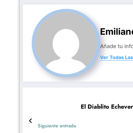
Emilian
Añade tu inf
Ver Todas Las
El Diablito Echeve
Siguiente entrada