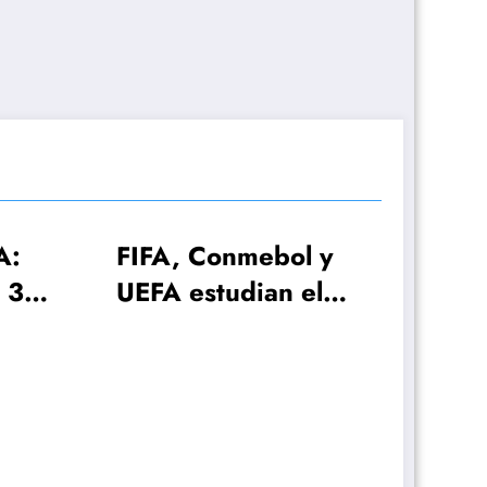
ol y
n el
0 con
es!
El plan de Lionel
Scaloni para el
anuncio de la lista de