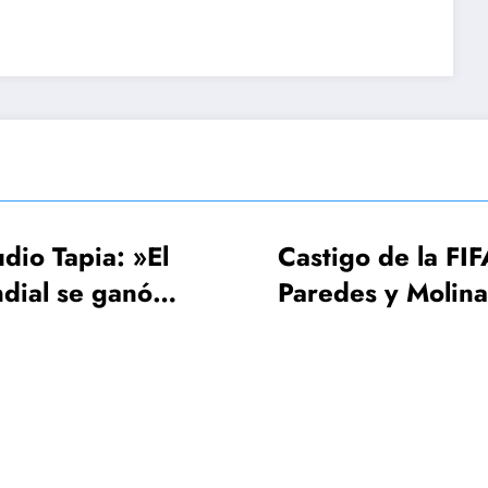
Castigo de la FIFA:
FIFA, Conmeb
Paredes y Molina 3
UEFA estudia
fechas, Gavi una
Mundial 203
sola
¡64 seleccion