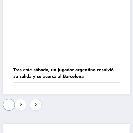
Tras este sábado, un jugador argentino resolvió
su salida y se acerca al Barcelona
Paginación
1
2
de
entradas