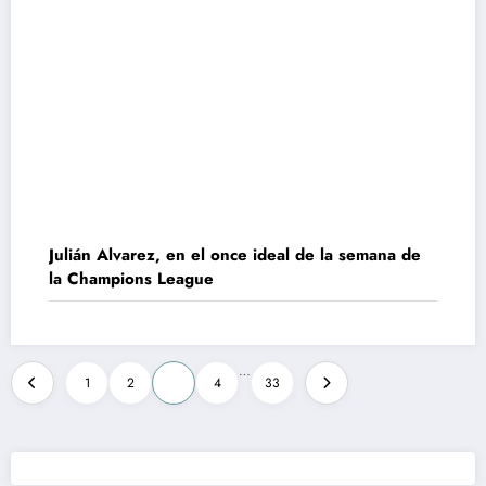
Julián Alvarez, en el once ideal de la semana de
la Champions League
Paginación
…
1
2
3
4
33
de
entradas