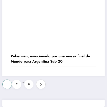
Pekerman, emocionado por una nueva final de
Mundo para Argentina Sub 20
Paginación
…
1
2
8
de
entradas