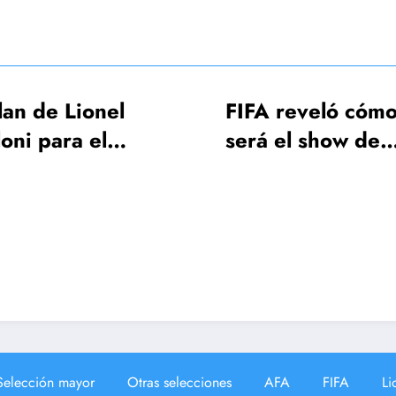
FIFA reveló cómo
AFA hizo el
será el show de
FIFA para q
apertura de la Copa
Otamendi p
del Mundo
jugar la pri
fecha del M
2026
Selección mayor
Otras selecciones
AFA
FIFA
Li