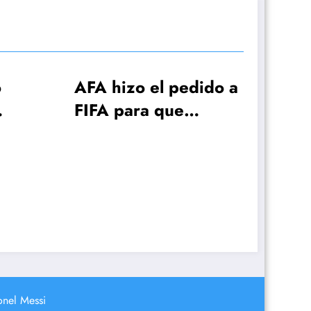
 pedido a
ue
ueda
mera
undial
¿Prestianni se
despide del
Mundial? La
resolución de la FIFA
pone en aprietos a
Scaloni
onel Messi