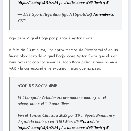
https://t.co/rq6sQOr7sM
pic.twitter.com/W903hwNsjW
— TNT Sports Argentina (@TNTSportsAR)
November 9,
2025
Roja para Miguel Borja por planca a Ayrton Costa
A falta de 20 minutos, una aproximación de River terminó en un
fuerte planchazo de Miguel Borja sobre Ayrton Costa que el juez
Ramírez sancionó con amarilla. Todo Boca pidió la revisión en el
VAR y la correspondiente expulsión, algo que no pasó.
¡GOL DE BOCA! 🔵🟡
El Changuito Zeballos encaró mano a mano y en el
rebote, anotó el 1-0 ante River
Viví el Torneo Clausura 2025 por TNT Sports Premium y
disfrutalo también en HBO Max 👉
#Suscribite
https://t.co/rq6sQOr7sM
pic.twitter.com/W903hwNsjW