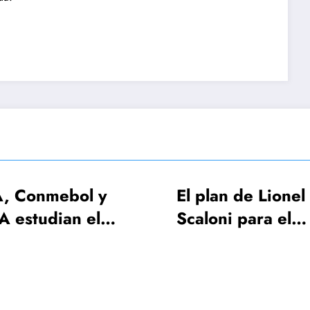
El plan de Lionel
FIFA rev
Scaloni para el
será el 
anuncio de la lista de
apertura
26 jugadores
del Mun