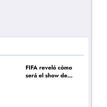
eló cómo
show de
 de la Copa
do
AFA hizo el pedido a