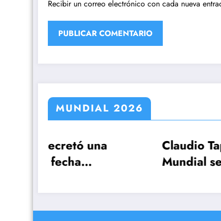
Recibir un correo electrónico con cada nueva entra
MUNDIAL 2026
una
Claudio Tapia: »El
Mundial se ganó
a por
cuando le ganamos a
re
Inglaterra»
el