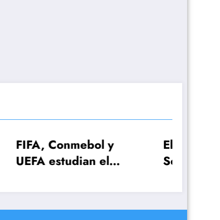
ol y
El plan de Lionel
 el
Scaloni para el
 con
anuncio de la lista de
es!
26 jugadores