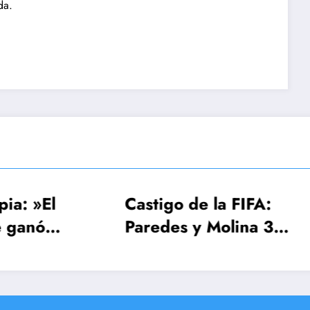
da.
Castigo de la FIFA:
FIFA, Conmeb
Paredes y Molina 3
UEFA estudian
fechas, Gavi una
Mundial 2030
sola
¡64 seleccion