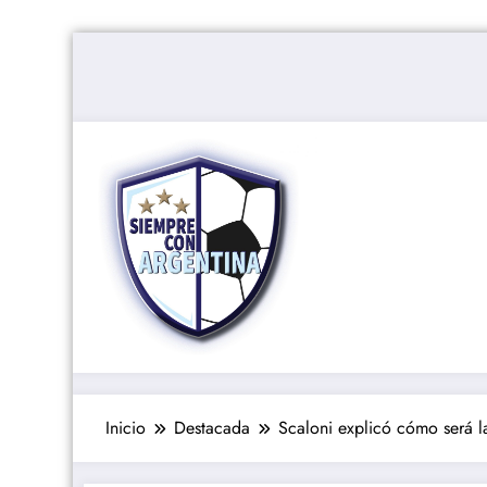
Saltar
al
contenido
Inicio
Destacada
Scaloni explicó cómo será l