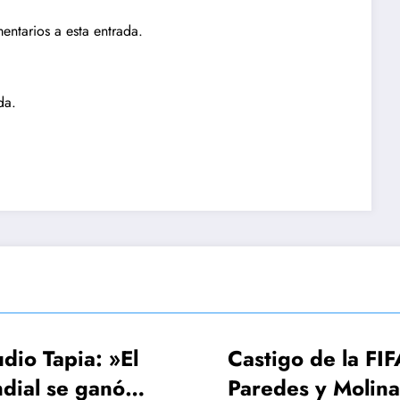
entarios a esta entrada.
da.
Castigo de la FIFA:
FIFA, Conm
Paredes y Molina 3
UEFA estud