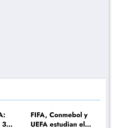
ebol y
ian el