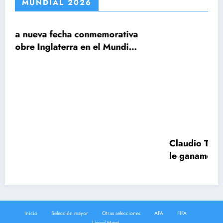
MUNDIAL 2026
emorativa
Claudio Tapia: »El Mundial se ganó 
el Mundial
le ganamos a Inglaterra»
Inicio
Selección mayor
Otras selecciones
AFA
FIFA
Lionel Messi