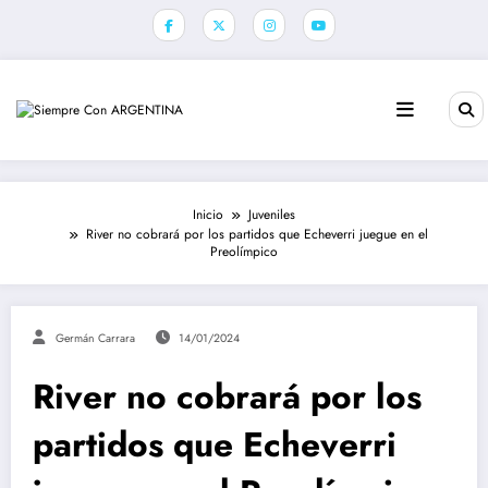
Saltar
al
contenido
Inicio
Juveniles
River no cobrará por los partidos que Echeverri juegue en el
Preolímpico
Germán Carrara
14/01/2024
River no cobrará por los
partidos que Echeverri