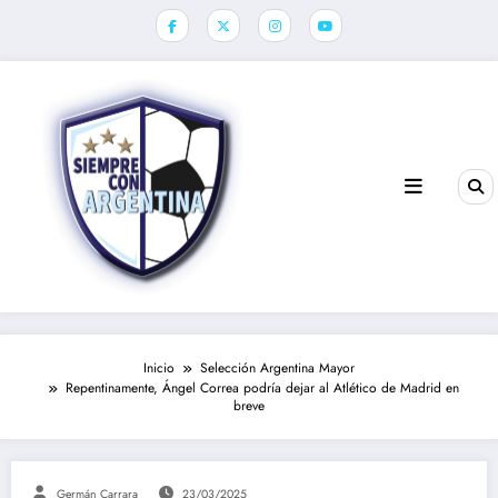
Saltar
al
contenido
Inicio
Selección Argentina Mayor
Repentinamente, Ángel Correa podría dejar al Atlético de Madrid en
breve
Germán Carrara
23/03/2025