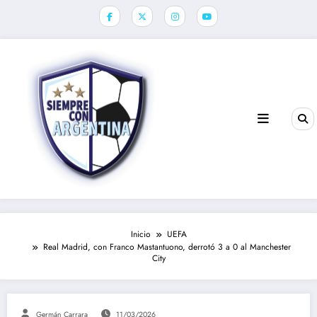
Saltar
al
contenido
Inicio
UEFA
Real Madrid, con Franco Mastantuono, derrotó 3 a 0 al Manchester
City
Germán Carrara
11/03/2026