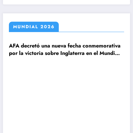
MUNDIAL 2026
retó una nueva fecha conmemorativa
ctoria sobre Inglaterra en el Mundial
Claudio T
le ganamo