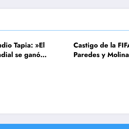
El
Castigo de la FIFA:
FI
ó
Paredes y Molina 3
UE
mos a
fechas, Gavi una
Mu
sola
¡6